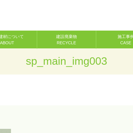
建材について
建設廃棄物
施工事
ABOUT
RECYCLE
CASE
sp_main_img003