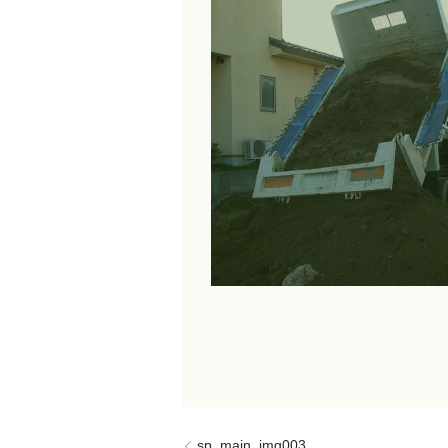
sp_main_img003