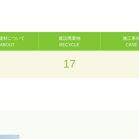
建材について
建設廃棄物
施工事
ABOUT
RECYCLE
CASE
17